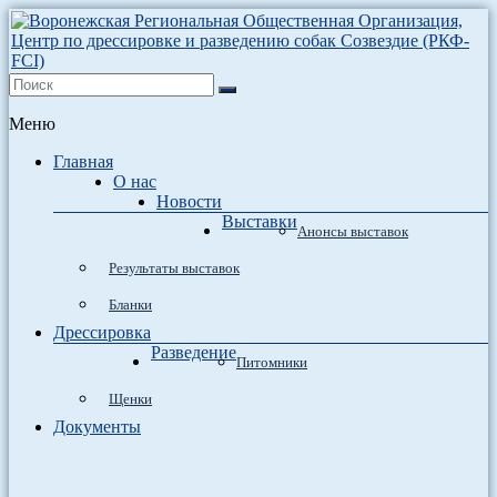
Воронежская Региональная Общественная Организация, Центр
Воронежская Региональная Общественная
по дрессировке и разведению собак (РКФ-FCI) Созвездие.
Меню
Организация, Центр по дрессировке и
Выставки собак в Воронеже, разведение собак, щенки,
разведению собак Созвездие (РКФ-FCI)
дрессировка собак в Воронеже.
Главная
О нас
Новости
Выставки
Анонсы выставок
Результаты выставок
Бланки
Дрессировка
Разведение
Питомники
Щенки
Документы