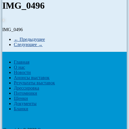
IMG_0496
IMG_0496
← Предыдущее
Следующее →
Главная
О нас
Новости
Анонсы выставок
Результаты выставок
Дрессировка
Питомники
Щенки
Документы
Бланки