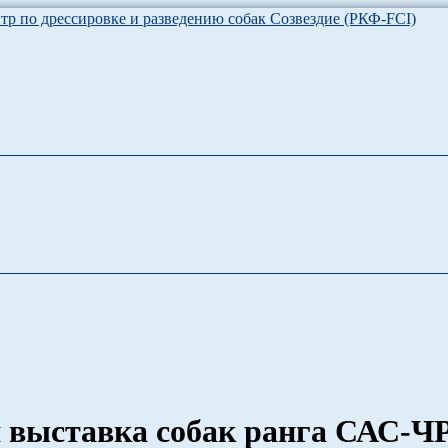
о дрессировке и разведению собак (РКФ-FCI) Созвездие. Выстав
ация, Центр по дрессировке и разведению собак 
ая выставка собак ранга САС-