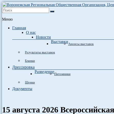
Воронежская Региональная Общественная Организация, Центр п
Воронежская Региональная Общественная Организ
собак в Воронеже.
Меню
Главная
О нас
Новости
Выставки
Анонсы выставок
Результаты выставок
Бланки
Дрессировка
Разведение
Питомники
Щенки
Документы
15 августа 2026 Всероссийск